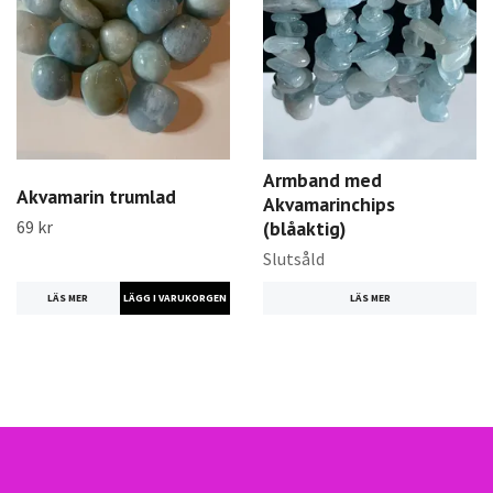
Armband med
Akvamarin trumlad
Akvamarinchips
69 kr
(blåaktig)
Slutsåld
LÄS MER
LÄS MER