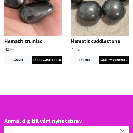
Hematit trumlad
Hematit cuddlestone
40 kr
79 kr
LÄS MER
LÄS MER
Anmäl dig till vårt nyhetsbrev