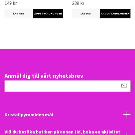
149 kr
239 kr
LÄS MER
LÄS MER
Anmäl dig till vårt nyhetsbrev
Kristallpyramiden mål
Vill du besöka butiken på annan tid, boka en aktivitet