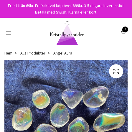
Frakt från 69kr. Fri frakt vid köp över 899kr. 3-5 dagars leveranstid.
Betala med Swish, Klarna eller kort.
0
Hem
Alla Produkter
Angel Aura