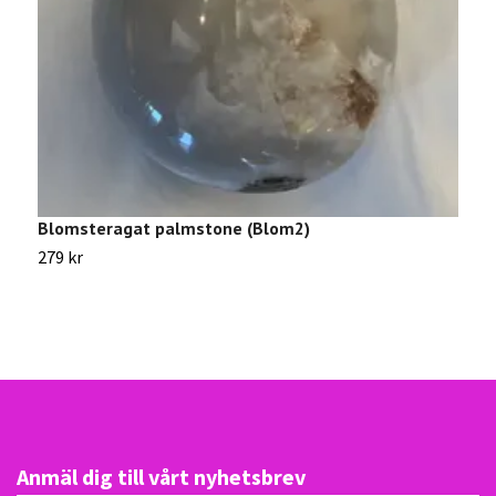
Blomsteragat palmstone (Blom2)
B
279 kr
1
Anmäl dig till vårt nyhetsbrev