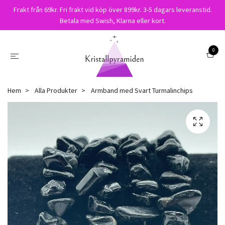
Frakt från 69kr. Fri frakt vid köp över 899kr. 3-5 dagars leveranstid.
Betala med Swish, Klarna eller kort.
0
Hem
Alla Produkter
Armband med Svart Turmalinchips