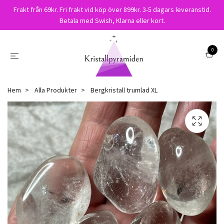
Frakt från 69kr. Fri frakt vid köp över 899kr. 3-5 dagars leveranstid.
Betala med Swish, Klarna eller kort.
0
Hem
Alla Produkter
Bergkristall trumlad XL