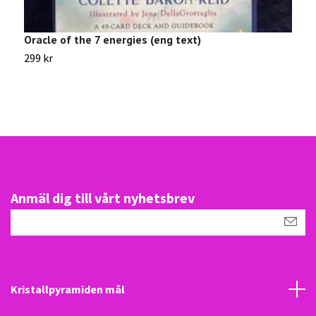
Oracle of the 7 energies (eng text)
G
299 kr
2
Anmäl dig till vårt nyhetsbrev
Kristallpyramiden mål