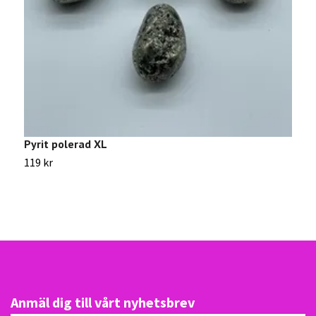
Pyrit polerad XL
R
119 kr
2
Anmäl dig till vårt nyhetsbrev