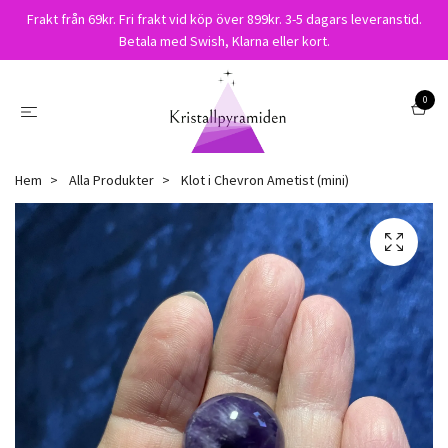
Frakt från 69kr. Fri frakt vid köp över 899kr. 3-5 dagars leveranstid.
Betala med Swish, Klarna eller kort.
0
Hem
Alla Produkter
Klot i Chevron Ametist (mini)