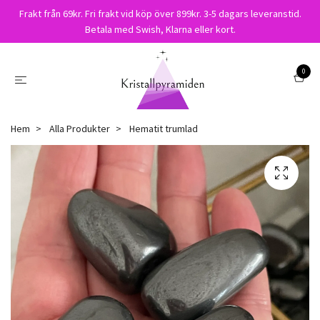
Frakt från 69kr. Fri frakt vid köp över 899kr. 3-5 dagars leveranstid.
Betala med Swish, Klarna eller kort.
0
Hem
Alla Produkter
Hematit trumlad