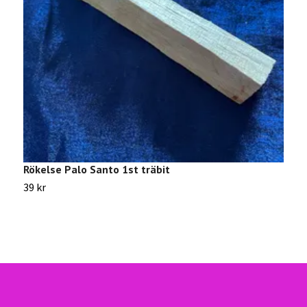
Rökelse Palo Santo 1st träbit
G
39 kr
1