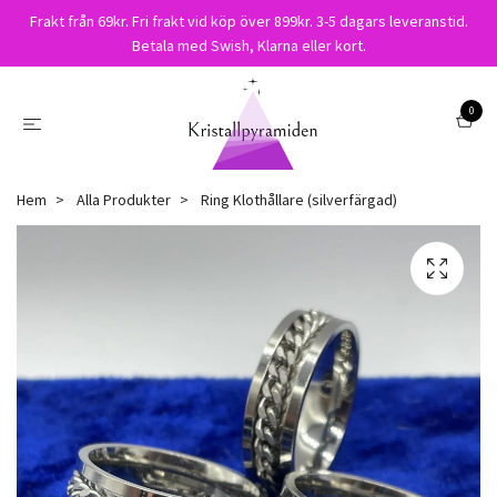
Frakt från 69kr. Fri frakt vid köp över 899kr. 3-5 dagars leveranstid.
Betala med Swish, Klarna eller kort.
0
Hem
Alla Produkter
Ring Klothållare (silverfärgad)