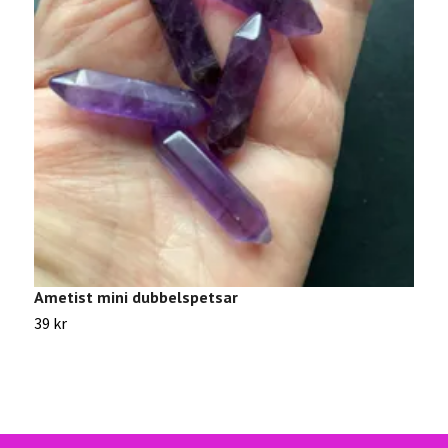
Ametist mini dubbelspetsar
R
39 kr
3