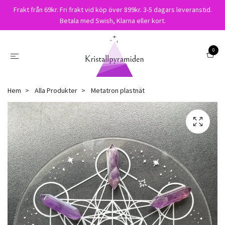
Frakt från 69kr. Fri frakt vid köp över 899kr. 3-5 dagars leveranstid.
Betala med Swish, Klarna eller kort.
0
Hem
Alla Produkter
Metatron plastnät