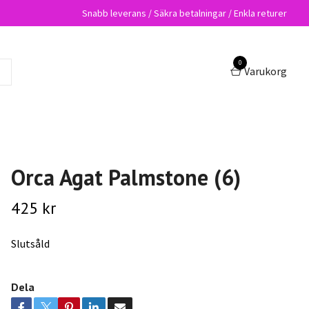
Snabb leverans / Säkra betalningar / Enkla returer
0
Varukorg
Orca Agat Palmstone (6)
425 kr
Slutsåld
Dela