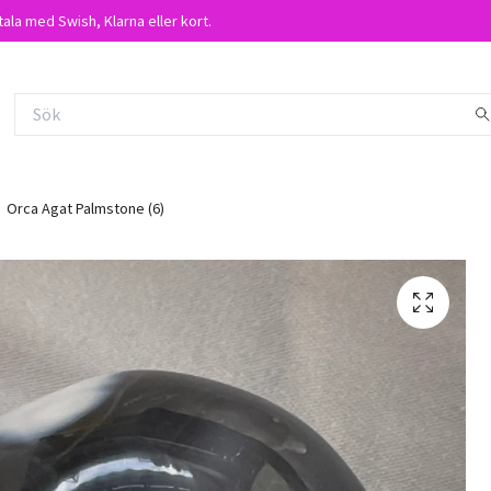
tala med Swish, Klarna eller kort.
Orca Agat Palmstone (6)