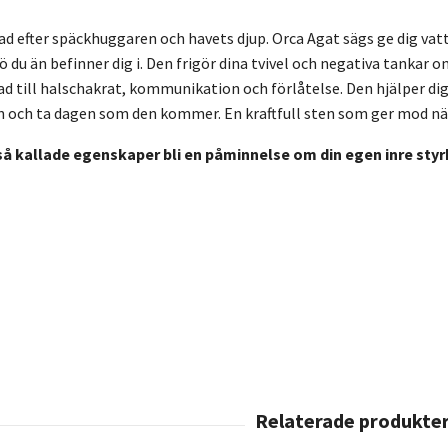
d efter
späckhuggaren och havets djup. Orca Agat sägs ge dig vatt
ö du än befinner dig i. Den frigör dina tvivel och negativa tankar om 
d till halschakrat, kommunikation och förlåtelse. Den hjälper dig 
ch ta dagen som den kommer. En kraftfull sten som ger mod när l
så kallade egenskaper bli en påminnelse om din egen inre styrk