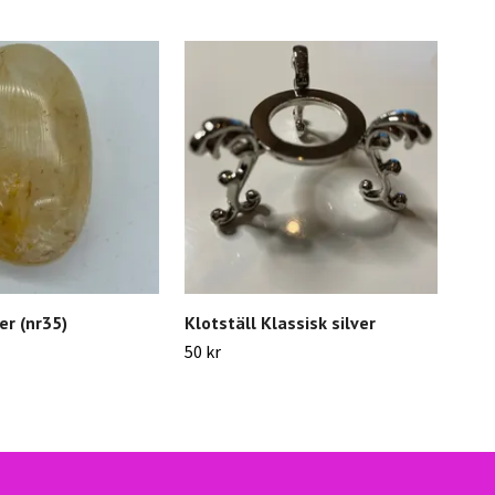
r (nr35)
Klotställ Klassisk silver
Patc
50 kr
39 k