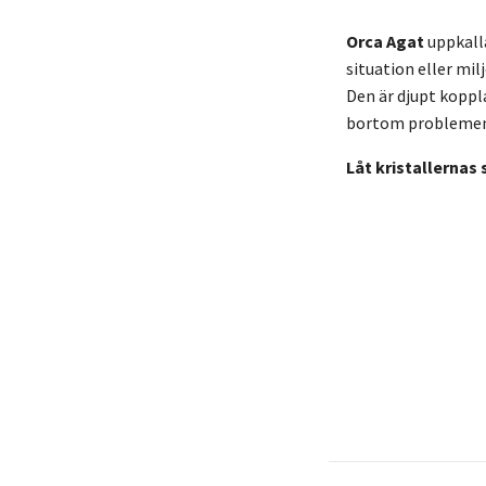
Orca Agat
uppkalla
situation eller milj
Den är djupt koppla
bortom problemen o
Låt kristallernas 