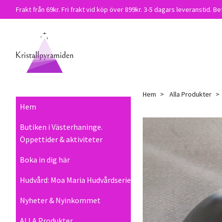
Frakt från 69kr. Fri frakt vid köp över 899kr. 3-5 dagars leveranstid. Be
Hem
Alla Produkter
Hem
Butiken i Västerhaninge.
Öppettider & aktiviteter
Boka in dig här
Hudvård: Moa Maria Hudvårdserie
Nyheter & Nyinkommet
ALLA Produkter