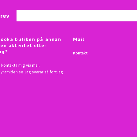
brev
besöka butiken på annan
Mail
 en aktivitet eller
ng?
Kontakt
 kontakta mig via mail.
lpyramiden.se
Jag svarar så fort jag