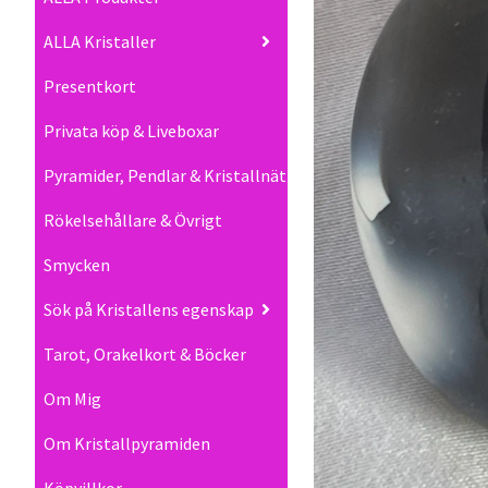
ALLA Kristaller
Presentkort
Privata köp & Liveboxar
Pyramider, Pendlar & Kristallnät
Rökelsehållare & Övrigt
Smycken
Sök på Kristallens egenskap
Tarot, Orakelkort & Böcker
Om Mig
Om Kristallpyramiden
Köpvillkor