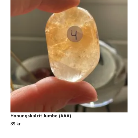
Honungskalcit Jumbo (AAA)
Ä
89 kr
9