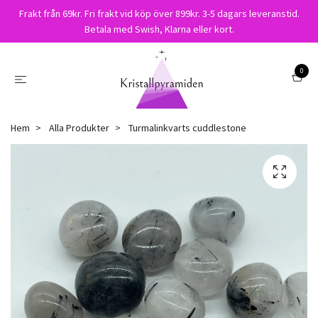
Frakt från 69kr. Fri frakt vid köp över 899kr. 3-5 dagars leveranstid.
Betala med Swish, Klarna eller kort.
0
Hem
Alla Produkter
Turmalinkvarts cuddlestone