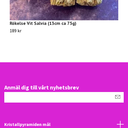
Rökelse Vit Salvia (13cm ca 75g)
O
189 kr
5
Anmäl dig till vårt nyhetsbrev
Kristallpyramiden mål