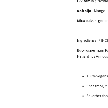
E-vitamin
(Tocoph
Doftolja
- Mango
Mica
pulver- ger e
Ingredienser / INCI
Butyrospermum Par
Helianthus Annuus 
100% vegansk
Sheasmör, Ma
Säkerhetsbed