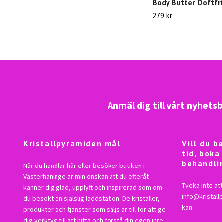
Body Butter Doftfr
279 kr
Anmäl dig till vårt nyhets
Kristallpyramiden mål
Vill du 
tid, boka
behandli
När du handlar här eller besöker butiken i
Västerhaninge är min önskan att du efteråt
Tveka inte att
känner dig glad, upplyft och inspirerad som om
info@kristal
du besökt en själslig laddstation. De kristaller,
kan.
produkter och tjänster som säljs är till för att ge
dig verktyg till att hitta och förstå din egen inre