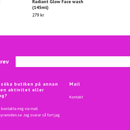
i
Radiant Glow Face wash
(145ml)
279 kr
brev
besöka butiken på annan
Mail
 en aktivitet eller
ng?
Kontakt
 kontakta mig via mail.
lpyramiden.se
Jag svarar så fort jag