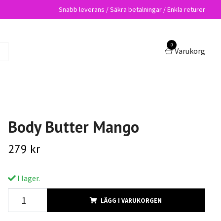
Snabb leverans / Säkra betalningar / Enkla returer
0
Varukorg
Body Butter Mango
279 kr
I lager.
LÄGG I VARUKORGEN