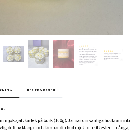
VNING
RECENSIONER
o.
m mjuk självkärlek på burk (100g). Ja, när din vanliga hudkräm int
uvlig doft av Mango och lämnar din hud mjuk och silkeslen i mån