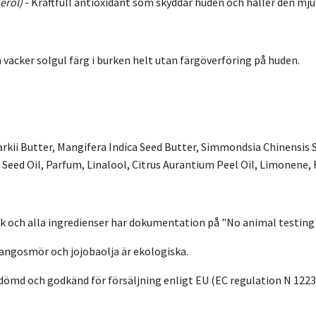
erol)
-
Kraftfull antioxidant som skyddar huden och håller den mju
n vacker solgul färg i burken helt utan färgöverföring på huden.
kii Butter, Mangifera Indica Seed Butter, Simmondsia Chinensis 
Seed Oil, Parfum, Linalool, Citrus Aurantium Peel Oil, Limonene, 
 och alla ingredienser har dokumentation på "No animal testing" 
ngosmör och jojobaolja är ekologiska.
ömd och godkänd för försäljning enligt EU (EC regulation N 122