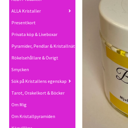
ALLA Kristaller
Presentkort
Privata köp & Liveboxar
Pyramider, Pendlar & Kristallnät
Rökelsehållare & Övrigt
Smycken
Sök på Kristallens egenskap
Tarot, Orakelkort & Böcker
Om Mig
Om Kristallpyramiden
Köpvillkor