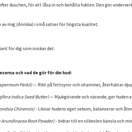
fter duschen, för att låsa in och behålla fukten. Den gör underver
 av mig (Annika) i små satser för högsta kvalitet.
riant för dig som önskar det.
nserna och vad de gör för din hud:
spermum Parkii)
— Rikt på fettsyror och vitaminer, återfuktar djup
ifera Indica Seed Butter)
— Mjukgörande och närande, ger huden el
ndsia Chinensis)
-
Liknar hudens eget sebum, balanserar och åter
 Arundinacea Root Powder)
-
bidrar till en silkeslen känsla och m