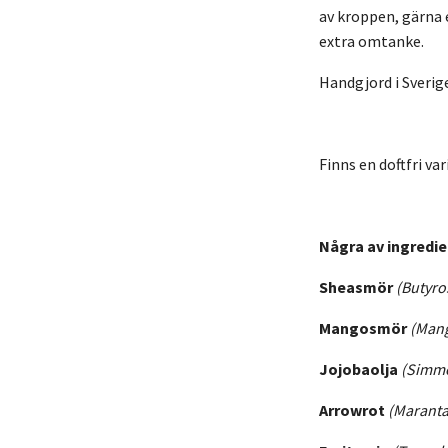
av kroppen, gärna e
extra omtanke.
Handgjord i Sverige
Finns en doftfri va
Några av ingredie
Sheasmör
(Butyro
Mangosmör
(Mang
Jojobaolja
(Simmo
Arrowrot
(Maranta