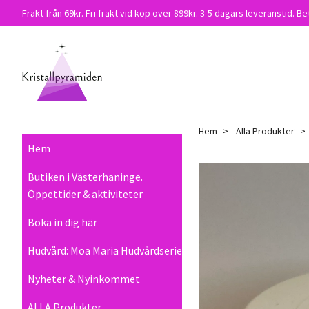
Frakt från 69kr. Fri frakt vid köp över 899kr. 3-5 dagars leveranstid. Be
Hem
Alla Produkter
Hem
Butiken i Västerhaninge.
Öppettider & aktiviteter
Boka in dig här
Hudvård: Moa Maria Hudvårdserie
Nyheter & Nyinkommet
ALLA Produkter