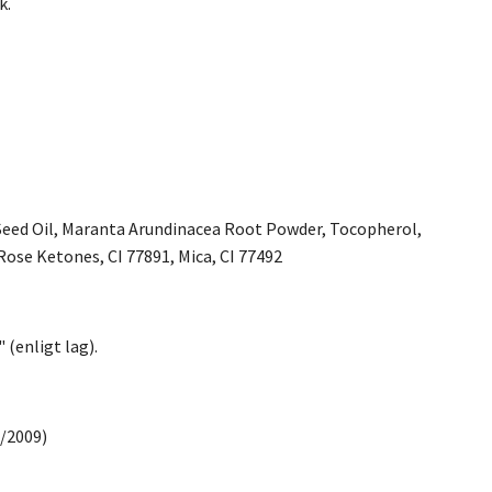
k.
Seed Oil, Maranta Arundinacea Root Powder, Tocopherol,
Rose Ketones, CI 77891, Mica, CI 77492
(enligt lag).
3/2009)