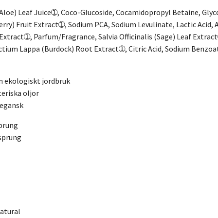
Aloe) Leaf Juice➀, Coco-Glucoside, Cocamidopropyl Betaine, Gly
erry) Fruit Extract➀, Sodium PCA, Sodium Levulinate, Lactic Acid
Extract➀, Parfum/Fragrance, Salvia Officinalis (Sage) Leaf Extrac
rctium Lappa (Burdock) Root Extract➀, Citric Acid, Sodium Benz
n ekologiskt jordbruk
teriska oljor
egansk
prung
rsprung
atural