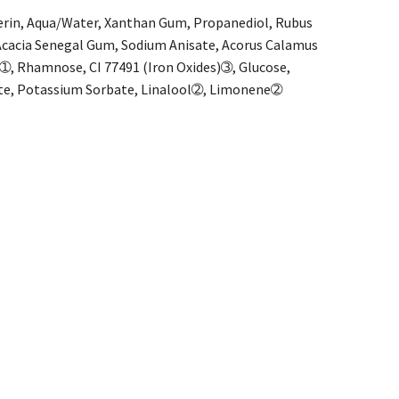
cerin, Aqua/Water, Xanthan Gum, Propanediol, Rubus
, Acacia Senegal Gum, Sodium Anisate, Acorus Calamus
t➀, Rhamnose, CI 77491 (Iron Oxides)➂, Glucose,
oate, Potassium Sorbate, Linalool➁, Limonene➁