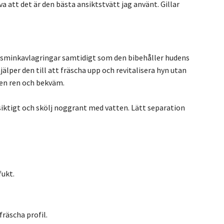
a att det är den bästa ansiktstvätt jag använt. Gillar
ch sminkavlagringar samtidigt som den bibehåller hudens
lper den till att fräscha upp och revitalisera hyn utan
den ren och bekväm.
rsiktigt och skölj noggrant med vatten. Lätt separation
fukt.
fräscha profil.