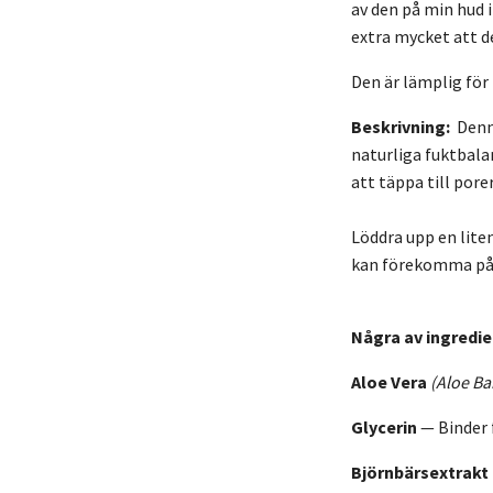
av den på min hud i
extra mycket att d
Den är lämplig för
Beskrivning:
Denna
naturliga fuktbalan
att täppa till por
Löddra upp en liten
kan förekomma på 
Några av ingredie
Aloe Vera
(Aloe Ba
Glycerin
— Binder 
Björnbärsextrakt