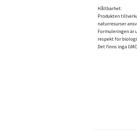
Hållbarhet:
Produkten tillverk
naturresurser ansva
Formuleringen är u
respekt för biolog
Det finns inga GMO