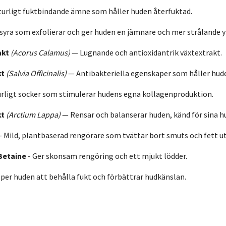
urligt fuktbindande ämne som håller huden återfuktad.
syra som exfolierar och ger huden en jämnare och mer strålande y
akt
(Acorus Calamus)
— Lugnande och antioxidantrik växtextrakt.
kt
(Salvia Officinalis)
— Antibakteriella egenskaper som håller hude
rligt socker som stimulerar hudens egna kollagenproduktion.
kt
(Arctium Lappa)
— Rensar och balanserar huden, känd för sina 
 Mild, plantbaserad rengörare som tvättar bort smuts och fett uta
Betaine
- Ger skonsam rengöring och ett mjukt lödder.
lper huden att behålla fukt och förbättrar hudkänslan.