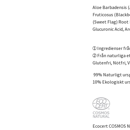
Aloe Barbadensis (
Fruticosus (Blackb
(Sweet Flag) Root 
Glucuronic Acid, A
➀ Ingredienser frå
➁ Från naturliga e
Glutenfri,
Nötfri,
V
99% Naturligt urs
10% Ekologiskt u
Ecocert COSMOS N