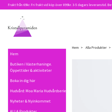
Frakt från 69kr. Fri frakt vid köp över 899kr. 3-5 dagars leveranstid. Be
Hem
Alla Produkter
Hem
Butiken i Västerhaninge.
Öppettider & aktiviteter
Boka in dig här
Hudvård: Moa Maria Hudvårdserie
Nyheter & Nyinkommet
ALLA Produkter