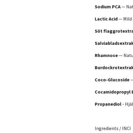
Sodium PCA
— Nat
Lactic Acid
— Mild 
Söt flaggrotextr
Salviabladsextra
Rhamnose
— Natu
Burdockrotextra
Coco-Glucoside
—
Cocamidopropyl 
Propanediol
- Hjä
Ingredients / INCI