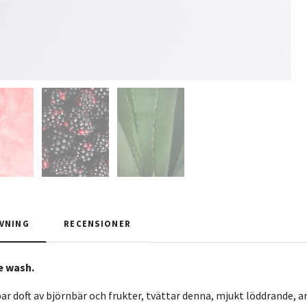
VNING
RECENSIONER
e wash.
r doft av björnbär och frukter, tvättar denna, mjukt löddrande, an