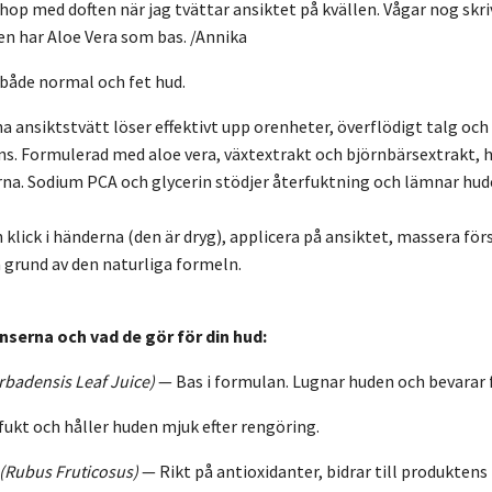
hop med doften när jag tvättar ansiktet på kvällen. Vågar nog skriv
en har Aloe Vera som bas. /Annika
 både normal och fet hud.
 ansiktstvätt löser effektivt upp orenheter, överflödigt talg o
s. Formulerad med aloe vera, växtextrakt och björnbärsextrakt, hjä
erna. Sodium PCA och glycerin stödjer återfuktning och lämnar hu
 klick i händerna (den är dryg), applicera på ansiktet, massera fö
grund av den naturliga formeln.
nserna och vad de gör för din hud:
rbadensis Leaf Juice)
— Bas i formulan. Lugnar huden och bevarar 
fukt och håller huden mjuk efter rengöring.
(Rubus Fruticosus)
— Rikt på antioxidanter, bidrar till produktens 