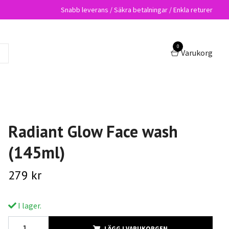
Snabb leverans / Säkra betalningar / Enkla returer
0
Varukorg
Radiant Glow Face wash
(145ml)
279 kr
I lager.
LÄGG I VARUKORGEN