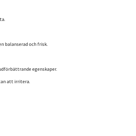
ta.
n balanserad och frisk.
hudförbättrande egenskaper.
n att irritera.