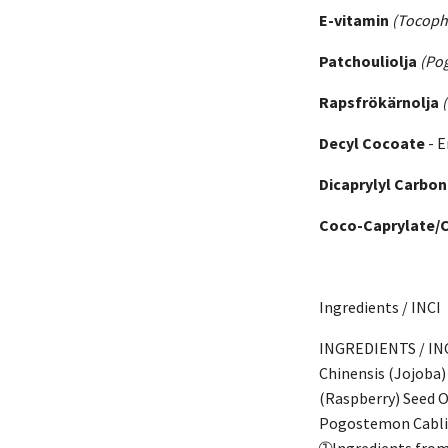
E-vitamin
(Tocoph
Patchouliolja
(Po
Rapsfrökärnolja
Decyl Cocoate
- E
Dicaprylyl Carbo
Coco-Caprylate/
Ingredients / INCI
INGREDIENTS / INC
Chinensis (Jojoba)
(Raspberry) Seed 
Pogostemon Cablin
➀Ingredients from