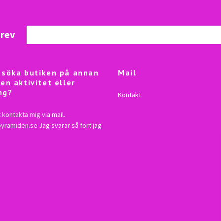
brev
besöka butiken på annan
Mail
 en aktivitet eller
ng?
Kontakt
 kontakta mig via mail.
lpyramiden.se
Jag svarar så fort jag