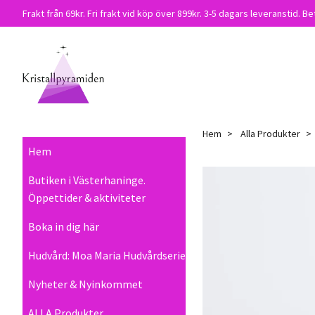
Frakt från 69kr. Fri frakt vid köp över 899kr. 3-5 dagars leveranstid. Be
Hem
Alla Produkter
Hem
Butiken i Västerhaninge.
Öppettider & aktiviteter
Boka in dig här
Hudvård: Moa Maria Hudvårdserie
Nyheter & Nyinkommet
ALLA Produkter