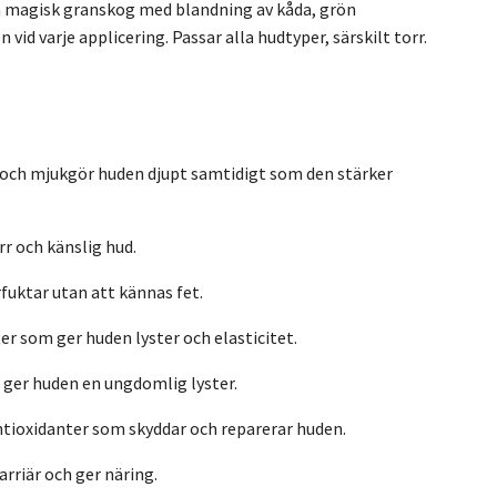
en magisk granskog med blandning av kåda, grön
 varje applicering. Passar alla hudtyper, särskilt torr.
 och mjukgör huden djupt samtidigt som den stärker
r och känslig hud.
fuktar utan att kännas fet.
ter som ger huden lyster och elasticitet.
 ger huden en ungdomlig lyster.
ntioxidanter som skyddar och reparerar huden.
rriär och ger näring.