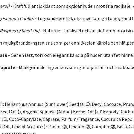
erol)
-
Kraftfull antioxidant som skyddar huden mot fria radikaler 
gostemon Cablin)
-
Lugnande eterisk olja med jordiga toner, känd 
(Raspberry Seed Oil)
-
Naturligt solskydd och antiinflammatorisk o
n mjukgörande ingrediens som ger en silkeslen känsla och hjälper 
nate
- Ger en lätt, torr och elegant känsla på huden utan fet hinna.
Caprate
- Mjukgörande ingrediens som gör oljan lätt och snabbab
I: Helianthus Annuus (Sunflower) Seed Oil➀, Decyl Cocoate, Pru
 Seed Oil➀, Argania Spinosa (Argan) Kernel Oil➀, Dicaprylyl Carbo
Oil➀, Coco-Caprylate/Caprate, Parfum/Fragrance, Cucurbita Pepo 
 Oil, Linalyl Acetate➁, Pinene➁, Linalool➁, Camphor➁, Beta-
 organic farming