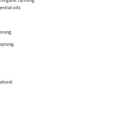
ntial oils
sprung.
rsprung.
atural