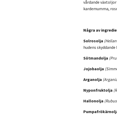
vårdande växtoljor
kardemumma, rosmar
Några av ingredie
Solrosolja
(Helian
hudens skyddande b
Sötmandolja
(Pru
Jojobaolja
(Simmo
Arganolja
(Argani
Nyponfruktolja
(
Hallonolja
(Rubus 
Pumpafrökärnolj