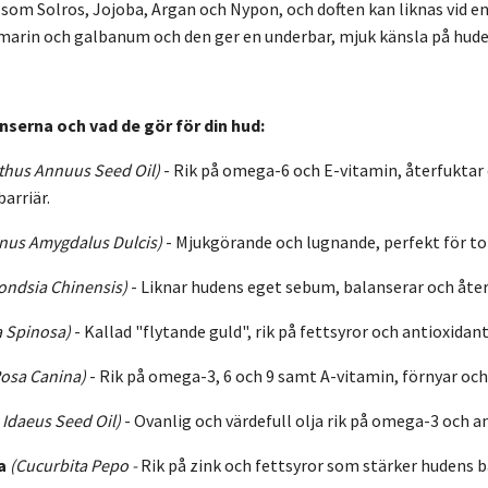
 som Solros, Jojoba, Argan och Nypon, och doften kan liknas vid 
in och galbanum och den ger en underbar, mjuk känsla på huden vid
nserna och vad de gör för din hud:
thus Annuus Seed Oil)
-
Rik på omega-6 och E-vitamin, återfuktar
arriär.
nus Amygdalus Dulcis)
-
Mjukgörande och lugnande, perfekt för tor
ndsia Chinensis)
-
Liknar hudens eget sebum, balanserar och åter
a Spinosa)
-
Kallad "flytande guld", rik på fettsyror och antioxidan
Rosa Canina)
-
Rik på omega-3, 6 och 9 samt A-vitamin, förnyar och
Idaeus Seed Oil)
-
Ovanlig och värdefull olja rik på omega-3 och a
a
(Cucurbita Pepo -
Rik på zink och fettsyror som stärker hudens ba