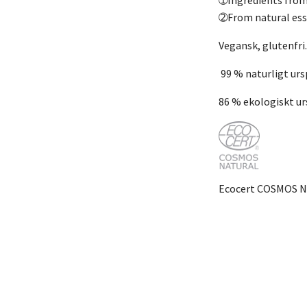
➁From natural esse
Vegansk, glutenfri.
99 % naturligt ur
86 % ekologiskt u
Ecocert COSMOS N