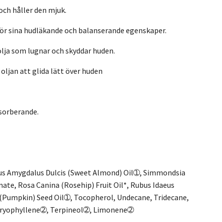
och håller den mjuk.
för sina hudläkande och balanserande egenskaper.
lja som lugnar och skyddar huden.
oljan att glida lätt över huden
sorberande.
nus Amygdalus Dulcis (Sweet Almond) Oil➀, Simmondsia
nate, Rosa Canina (Rosehip) Fruit Oil*, Rubus Idaeus
(Pumpkin) Seed Oil➀, Tocopherol, Undecane, Tridecane,
Caryophyllene➁, Terpineol➁, Limonene➁