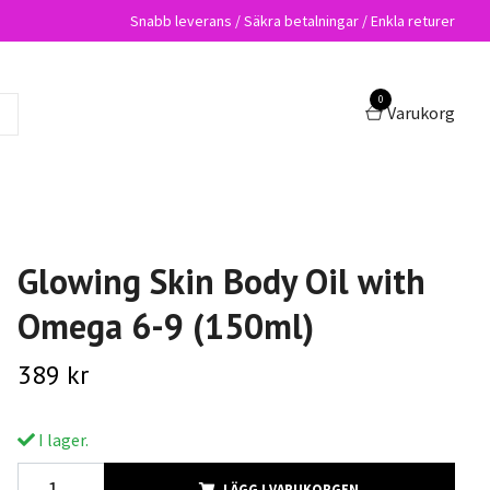
Snabb leverans / Säkra betalningar / Enkla returer
0
Varukorg
Glowing Skin Body Oil with
Omega 6-9 (150ml)
389 kr
I lager.
LÄGG I VARUKORGEN