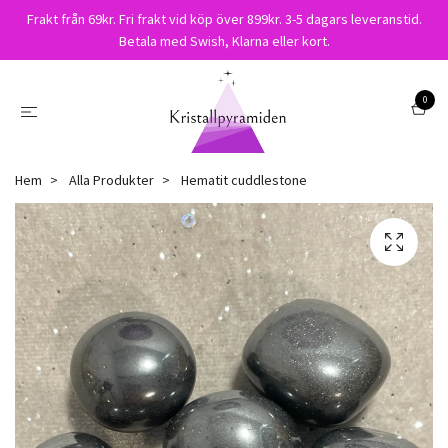
Frakt från 69kr. Fri frakt vid köp över 899kr. 3-5 dagars leveranstid.
Betala med Swish, Klarna eller kort.
0
Hem
Alla Produkter
Hematit cuddlestone