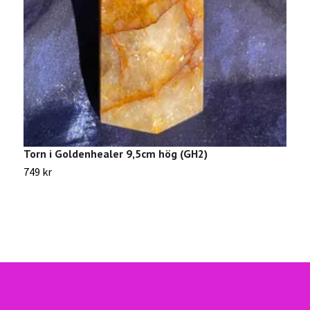
Torn i Goldenhealer 9,5cm hög (GH2)
L
749 kr
2