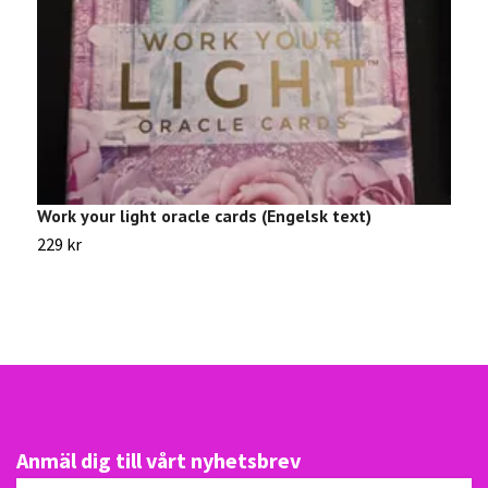
Work your light oracle cards (Engelsk text)
P
229 kr
2
Anmäl dig till vårt nyhetsbrev