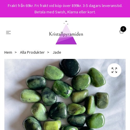
Frakt från 69kr. Fri frakt vid köp över 899kr. 3-5 dagars leveranstid.
Betala med Swish, Klarna eller kort.
0
Hem
Alla Produkter
Jade