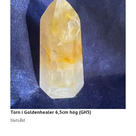
Torn i Goldenhealer 6,5cm hög (GH5)
A
8
Slutsåld