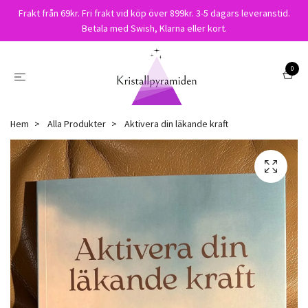
Frakt från 69kr. Fri frakt vid köp över 899kr. 3-5 dagars leveranstid.
Betala med Swish, Klarna eller kort.
0
Hem
Alla Produkter
Aktivera din läkande kraft