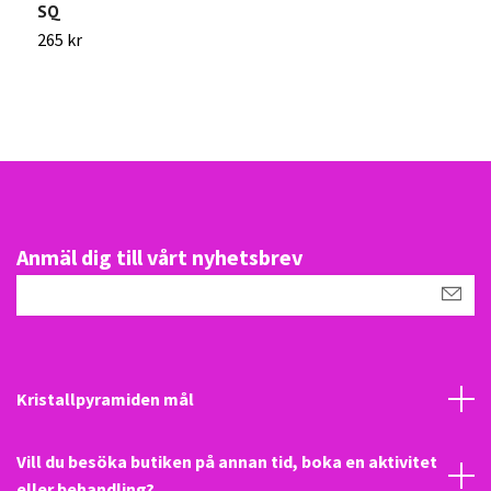
SQ
3
265 kr
Anmäl dig till vårt nyhetsbrev
Kristallpyramiden mål
Vill du besöka butiken på annan tid, boka en aktivitet
eller behandling?