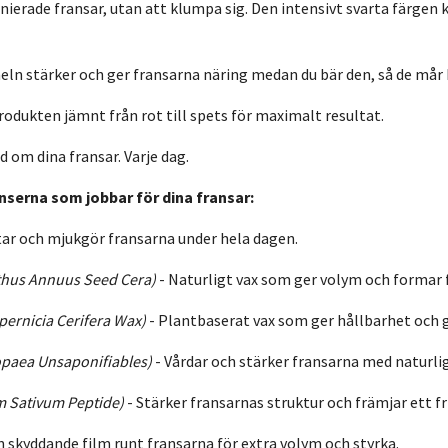
inierade fransar, utan att klumpa sig. Den intensivt svarta färge
ln stärker och ger fransarna näring medan du bär den, så de mår 
rodukten jämnt från rot till spets för maximalt resultat.
 om dina fransar. Varje dag.
enserna som jobbar för dina fransar:
tar och mjukgör fransarna under hela dagen.
thus Annuus Seed Cera)
- Naturligt vax som ger volym och formar 
pernicia Cerifera Wax)
- Plantbaserat vax som ger hållbarhet och g
opaea Unsaponifiables)
- Vårdar och stärker fransarna med naturlig
m Sativum Peptide)
- Stärker fransarnas struktur och främjar ett f
n skyddande film runt fransarna för extra volym och styrka.