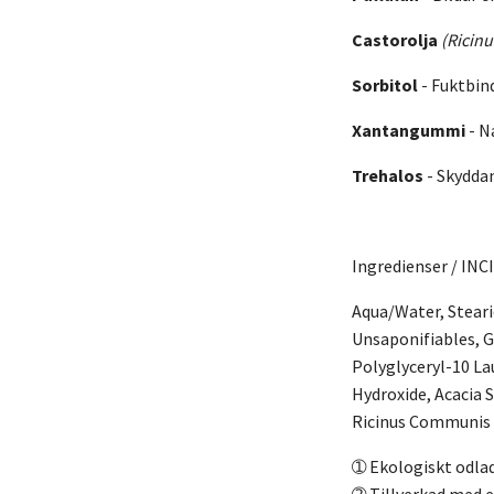
Castorolja
(Ricin
Sorbitol
- Fuktbin
Xantangummi
-
Na
Trehalos
- Skyddan
Ingredienser / INCI
Aqua/Water, Steari
Unsaponifiables, G
Polyglyceryl-10 La
Hydroxide, Acacia 
Ricinus Communis (
➀ Ekologiskt odlad
➁ Tillverkad med e