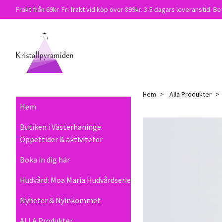
Frakt från 69kr. Fri frakt vid köp över 899kr. 3-5 dagars leveranstid. Be
Hem
Alla Produkter
Hem
Butiken i Västerhaninge.
Öppettider & aktiviteter
Boka in dig här
Hudvård: Moa Maria Hudvårdserie
Nyheter & Nyinkommet
ALLA Produkter