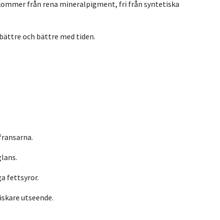
n kommer från rena mineralpigment, fri från syntetiska
bättre och bättre med tiden.
fransarna.
lans.
a fettsyror.
riskare utseende.