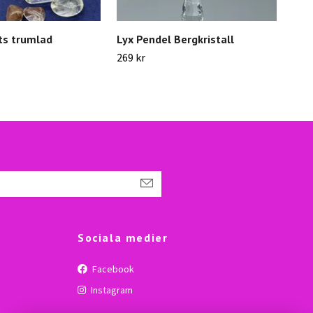
ts trumlad
Lyx Pendel Bergkristall
Ans
269 kr
100 
Sociala medier
Facebook
Instagram