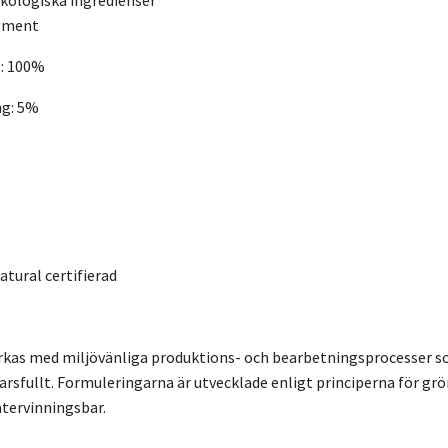
gment
g: 100%
g:
5%
tural certifierad
erkas med miljövänliga produktions- och bearbetningsprocesser 
arsfullt. Formuleringarna är utvecklade enligt principerna för gr
återvinningsbar.