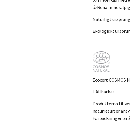
➂ Rena mineralpi
Naturligt ursprun
Ekologiskt ursprun
Ecocert COSMOS Na
Hållbarhet
Produkterna tillv
naturresurser ansv
Förpackningen är 