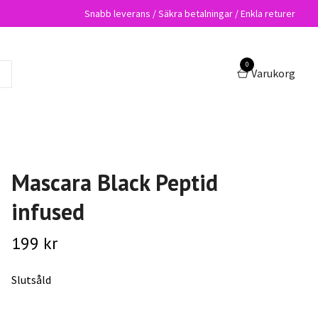
Snabb leverans / Säkra betalningar / Enkla returer
0
Varukorg
Mascara Black Peptid
infused
199 kr
Slutsåld