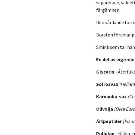
separerade, väldef
färgämnen.
Den vårdande forme
Borsten fördelar p
Smink som tar hand
En del av ingredi
Glycerin
- Återfuk
Solrosvax
(Helian
Karnauba-vax
(Co
Olivolja
(Olea Eur
Ärtpeptider
(Pisu
Pullulan
-
Bildar e