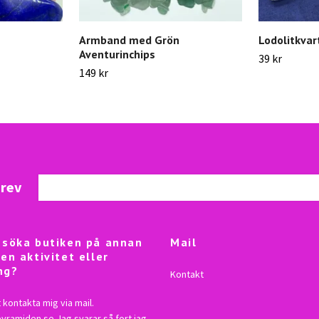
Armband med Grön
Lodolitkvar
Aventurinchips
39 kr
149 kr
brev
besöka butiken på annan
Mail
 en aktivitet eller
ng?
Kontakt
 kontakta mig via mail.
lpyramiden.se
Jag svarar så fort jag