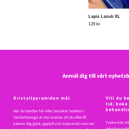
Lapis Lazuli XL
129 kr
Anmäl dig till vårt nyhets
Kristallpyramiden mål
Vill du 
tid, boka
behandli
När du handlar här eller besöker butiken i
Västerhaninge är min önskan att du efteråt
Tveka inte att
känner dig glad, upplyft och inspirerad som om
info@kristal