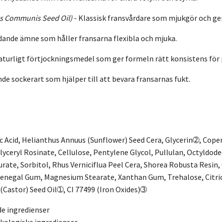
us Communis Seed Oil)
-
Klassisk fransvårdare som mjukgör och ger
dande ämne som håller fransarna flexibla och mjuka.
turligt förtjockningsmedel som ger formeln rätt konsistens för 
de sockerart som hjälper till att bevara fransarnas fukt.
c Acid, Helianthus Annuus (Sunflower) Seed Cera, Glycerin➁, Coper
lyceryl Rosinate, Cellulose, Pentylene Glycol, Pullulan, Octyldod
urate, Sorbitol, Rhus Verniciflua Peel Cera, Shorea Robusta Resin,
Senegal Gum, Magnesium Stearate, Xanthan Gum, Trehalose, Citri
Castor) Seed Oil➀, CI 77499 (Iron Oxides)➂
e ingredienser
kologiska ingredienser