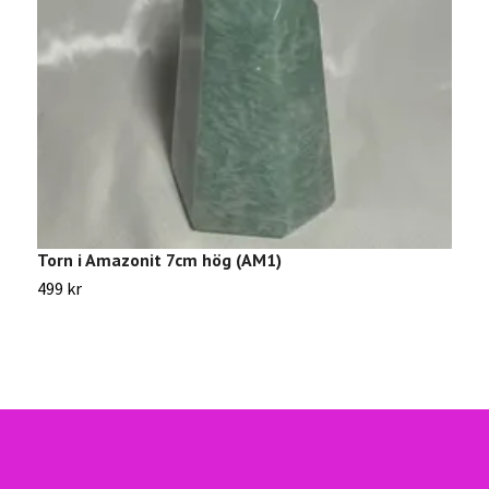
Torn i Amazonit 7cm hög (AM1)
S
499 kr
3