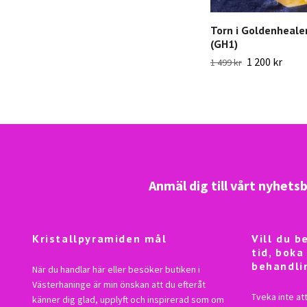
Torn i Goldenheale
(GH1)
1 200 kr
1 499 kr
Anmäl dig till vårt nyhets
Kristallpyramiden mål
Vill du 
tid, boka
behandli
När du handlar här eller besöker butiken i
Västerhaninge är min önskan att du efteråt
Tveka inte att
känner dig glad, upplyft och inspirerad som om