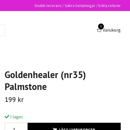
Snabb leverans / Säkra betalningar / Enkla returer
0
Varukorg
Goldenhealer (nr35)
Palmstone
199 kr
I lager.
LÄGG I VARUKORGEN