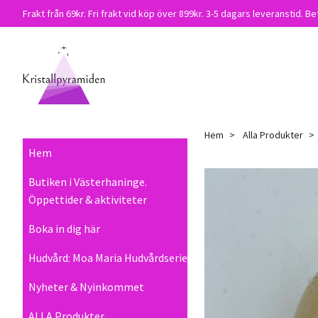
Frakt från 69kr. Fri frakt vid köp över 899kr. 3-5 dagars leveranstid. Be
Hem
Alla Produkter
Hem
Butiken i Västerhaninge.
Öppettider & aktiviteter
Boka in dig här
Hudvård: Moa Maria Hudvårdserie
Nyheter & Nyinkommet
ALLA Produkter