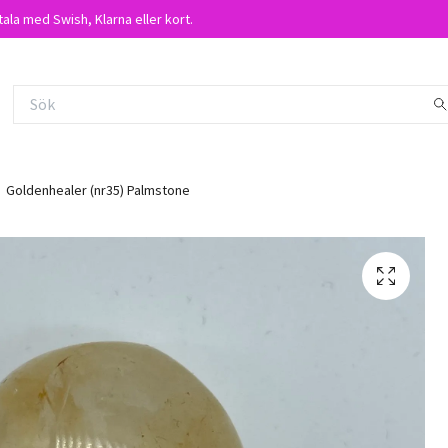
tala med Swish, Klarna eller kort.
Goldenhealer (nr35) Palmstone