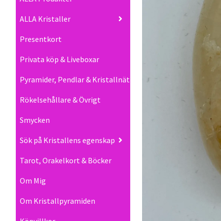
ALLA Kristaller
Presentkort
Privata köp & Liveboxar
Pyramider, Pendlar & Kristallnät
Rökelsehållare & Övrigt
Smycken
Sök på Kristallens egenskap
Tarot, Orakelkort & Böcker
Om Mig
Om Kristallpyramiden
Köpvillkor