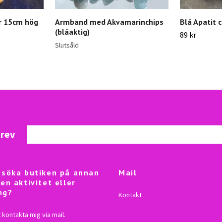
r 15cm hög
Armband med Akvamarinchips
Blå Apatit 
(blåaktig)
89 kr
Slutsåld
brev
besöka butiken på annan
Mail
 en aktivitet eller
ng?
Kontakt
 kontakta mig via mail.