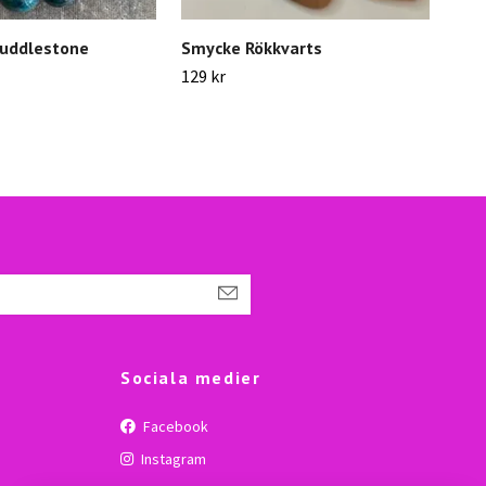
cuddlestone
Smycke Rökkvarts
Day
Pep
129 kr
(50
Slut
Sociala medier
Facebook
Instagram