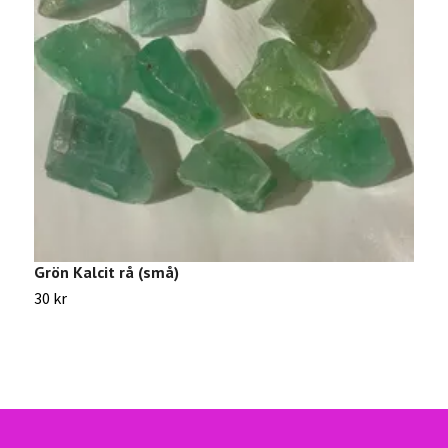
Grön Kalcit rå (små)
V
30 kr
4